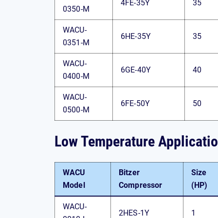
4FE-35Y
35
0350-M
WACU-
6HE-35Y
35
0351-M
WACU-
6GE-40Y
40
0400-M
WACU-
6FE-50Y
50
0500-M
Low Temperature Applicati
WACU
Bitzer
Size
Model
Compressor
(HP)
WACU-
2HES-1Y
1