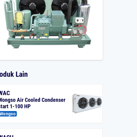
oduk Lain
WAC
Wongso Air Cooled Condenser
start 1-100 HP
Wongso