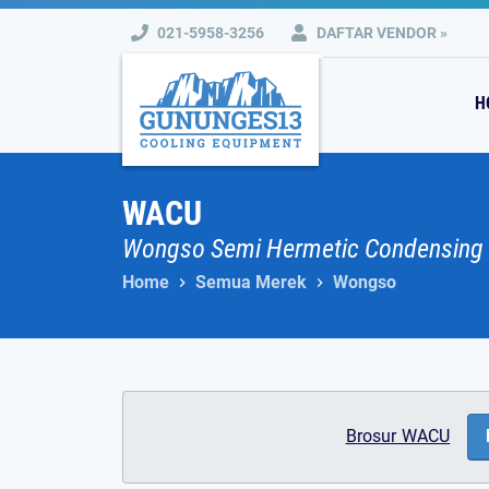
Skip
021-5958-3256
DAFTAR VENDOR »
to
content
H
WACU
Wongso Semi Hermetic Condensing U
Home
Semua Merek
Wongso
Brosur WACU