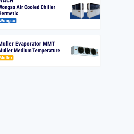
WACH
Wongso Air Cooled Chiller
Hermetic
Wongso
Muller Evaporator MMT
Muller Medium Temperature
Muller