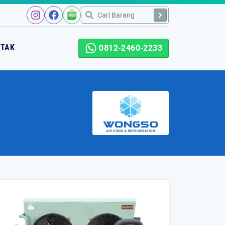
NTAK
0812-2460-2233